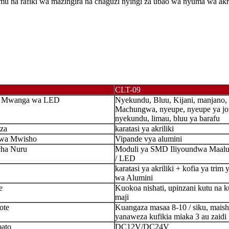
 rafiki wa mazingira na chaguzi nyingi za ubao wa nyuma wa akriliki
CLT-09
a Mwanga wa LED
Nyekundu, Bluu, Kijani, manjano,
Machungwa, nyeupe, nyeupe ya jo
nyekundu, limau, bluu ya barafu
za
karatasi ya akriliki
wa Mwisho
Vipande vya alumini
cha Nuru
Moduli ya SMD Iliyoundwa Maa
/ LED
karatasi ya akriliki + kofia ya trim 
wa Alumini
e
Kuokoa nishati, upinzani kutu na k
maji
ote
Kuangaza masaa 8-10 / siku, mais
yanaweza kufikia miaka 3 au zaidi
pato
DC12V/DC24V