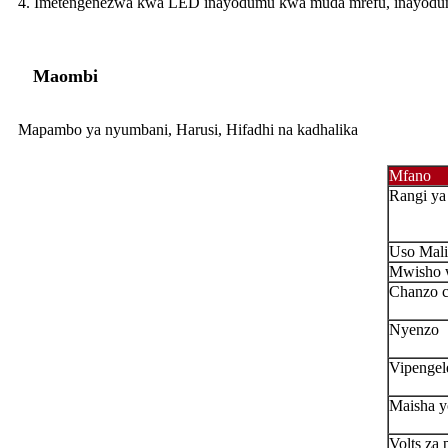
4. Imetengenezwa kwa LED inayodumu kwa muda mrefu, inayodumu na
Maombi
Mapambo ya nyumbani, Harusi, Hifadhi na kadhalika
Mfano
Rangi y
Uso Mali
Mwisho 
Chanzo 
Nyenzo
Vipengel
Maisha y
Volts za 