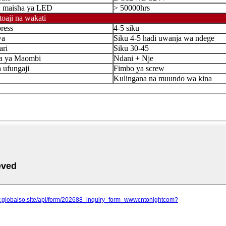
 maisha ya LED
> 50000hrs
toaji na wakati
ress
4-5 siku
wa
Siku 4-5 hadi uwanja wa ndege
ari
Siku 30-45
a ya Maombi
Ndani + Nje
 ufungaji
Fimbo ya screw
Kulingana na muundo wa kina