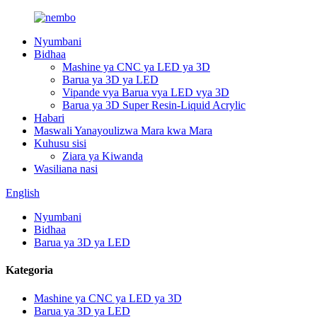
Nyumbani
Bidhaa
Mashine ya CNC ya LED ya 3D
Barua ya 3D ya LED
Vipande vya Barua vya LED vya 3D
Barua ya 3D Super Resin-Liquid Acrylic
Habari
Maswali Yanayoulizwa Mara kwa Mara
Kuhusu sisi
Ziara ya Kiwanda
Wasiliana nasi
English
Nyumbani
Bidhaa
Barua ya 3D ya LED
Kategoria
Mashine ya CNC ya LED ya 3D
Barua ya 3D ya LED