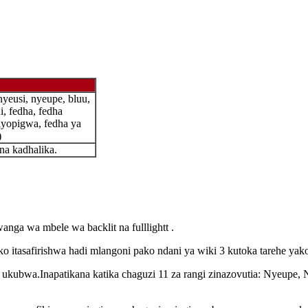
nyeusi, nyeupe, bluu,
i, fedha, fedha
liyopigwa, fedha ya
)
na kadhalika.
anga wa mbele wa backlit na fulllightt .
ako itasafirishwa hadi mlangoni pako ndani ya wiki 3 kutoka tarehe yak
a ukubwa.Inapatikana katika chaguzi 11 za rangi zinazovutia: Nyeup