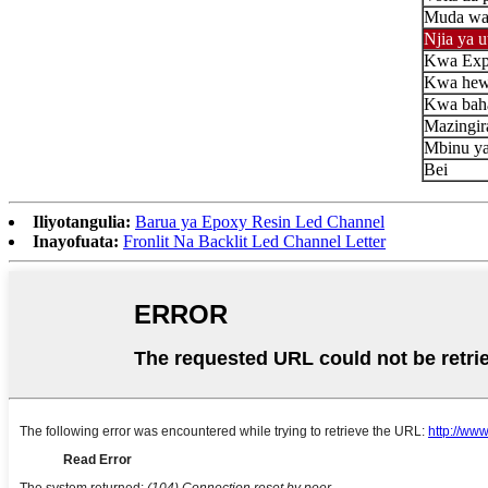
Muda wa
Njia ya u
Kwa Exp
Kwa he
Kwa bah
Mazingir
Mbinu ya
Bei
Iliyotangulia:
Barua ya Epoxy Resin Led Channel
Inayofuata:
Fronlit Na Backlit Led Channel Letter