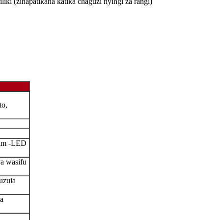
 (zinapatikana katika chaguzi nyingi za rangi)
to,
lum -LED
ya wasifu
uzuia
ha