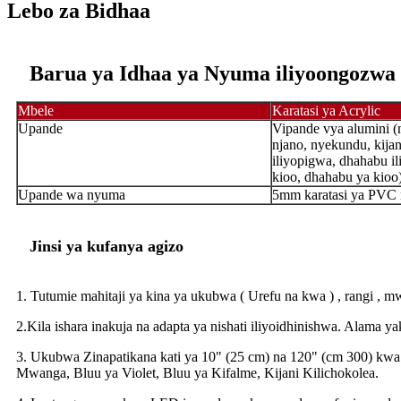
Lebo za Bidhaa
Barua ya Idhaa ya Nyuma iliyoongozwa
Mbele
Karatasi ya Acrylic
Upande
Vipande vya alumini (
njano, nyekundu, kijan
iliyopigwa, dhahabu i
kioo, dhahabu ya kioo
Upande wa nyuma
5mm karatasi ya PVC 
Jinsi ya kufanya agizo
1. Tutumie mahitaji ya kina ya ukubwa ( Urefu na kwa ) , rangi , mw
2.Kila ishara inakuja na adapta ya nishati iliyoidhinishwa. Alama y
3. Ukubwa Zinapatikana kati ya 10" (25 cm) na 120" (cm 300) kw
Mwanga, Bluu ya Violet, Bluu ya Kifalme, Kijani Kilichokolea.