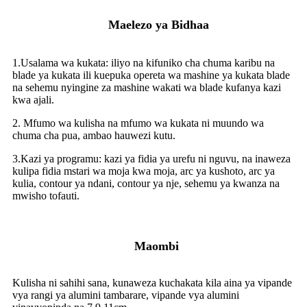
Maelezo ya Bidhaa
1.Usalama wa kukata: iliyo na kifuniko cha chuma karibu na
blade ya kukata ili kuepuka opereta wa mashine ya kukata blade
na sehemu nyingine za mashine wakati wa blade kufanya kazi
kwa ajali.
2. Mfumo wa kulisha na mfumo wa kukata ni muundo wa
chuma cha pua, ambao hauwezi kutu.
3.Kazi ya programu: kazi ya fidia ya urefu ni nguvu, na inaweza
kulipa fidia mstari wa moja kwa moja, arc ya kushoto, arc ya
kulia, contour ya ndani, contour ya nje, sehemu ya kwanza na
mwisho tofauti.
Maombi
Kulisha ni sahihi sana, kunaweza kuchakata kila aina ya vipande
vya rangi ya alumini tambarare, vipande vya alumini