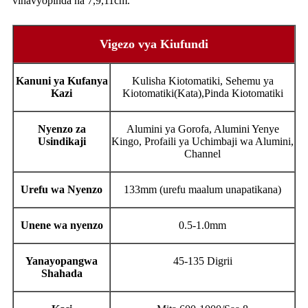
vinavyopinda na 7,9,11cm.
Vigezo vya Kiufundi
Kanuni ya Kufanya
Kulisha Kiotomatiki, Sehemu ya
Kazi
Kiotomatiki(Kata),Pinda Kiotomatiki
Nyenzo za
Alumini ya Gorofa, Alumini Yenye
Usindikaji
Kingo, Profaili ya Uchimbaji wa Alumini,
Channel
Urefu wa Nyenzo
133mm (urefu maalum unapatikana)
Unene wa nyenzo
0.5-1.0mm
Yanayopangwa
45-135 Digrii
Shahada