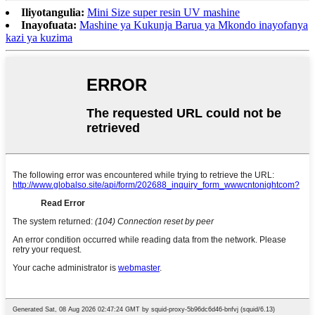
Iliyotangulia:
Mini Size super resin UV mashine
Inayofuata:
Mashine ya Kukunja Barua ya Mkondo inayofanya
kazi ya kuzima