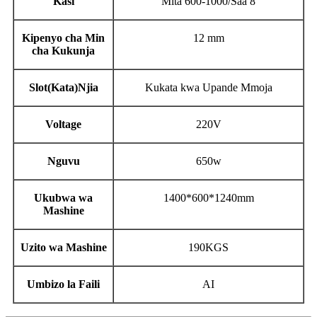
Kasi
Mita 600-1000/Saa 8
Kipenyo cha Min
12 mm
cha Kukunja
Slot(Kata)Njia
Kukata kwa Upande Mmoja
Voltage
220V
Nguvu
650w
Ukubwa wa
1400*600*1240mm
Mashine
Uzito wa Mashine
190KGS
Umbizo la Faili
AI