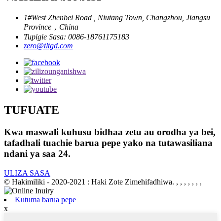
1#West Zhenbei Road , Niutang Town, Changzhou, Jiangsu
Province，China
Tupigie Sasa: ​​0086-18761175183
zero@tltgd.com
TUFUATE
Kwa maswali kuhusu bidhaa zetu au orodha ya bei,
tafadhali tuachie barua pepe yako na tutawasiliana
ndani ya saa 24.
ULIZA SASA
© Hakimiliki - 2020-2021 : Haki Zote Zimehifadhiwa.
, , , , , , ,
Kutuma barua pepe
x