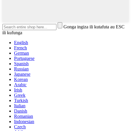
Gonga ingiza ili kutafuta au ESC
ili kufunga
English
French
German
Portuguese
Spanish
Russian
Japanese
Korean
Arabic
Irish
Greek
Turkish
Italian
Danish
Romanian
Indonesian
Czech